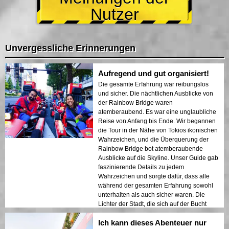
Nutzer
Unvergessliche Erinnerungen
Aufregend und gut organisiert!
Die gesamte Erfahrung war reibungslos
und sicher. Die nächtlichen Ausblicke von
der Rainbow Bridge waren
atemberaubend. Es war eine unglaubliche
Reise von Anfang bis Ende. Wir begannen
die Tour in der Nähe von Tokios ikonischen
Wahrzeichen, und die Überquerung der
Rainbow Bridge bot atemberaubende
Ausblicke auf die Skyline. Unser Guide gab
faszinierende Details zu jedem
Wahrzeichen und sorgte dafür, dass alle
während der gesamten Erfahrung sowohl
unterhalten als auch sicher waren. Die
Lichter der Stadt, die sich auf der Bucht
spiegelten, schufen eine traumhafte
Ich kann dieses Abenteuer nur
Atmosphäre, die einen bleibenden