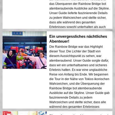
wärmstens empfehlen!
das Überqueren der Rainbow Bridge bot
atemberaubende Ausblicke auf die Skyline.
Unser Guide lieferte faszinierende Details
zu jedem Wahrzeichen und stellte sicher,
dass alle während des gesamten
Erlebnisses sowohl unterhalten als auch
sicher waren. Die Lichter der Stadt, die sich
Ein unvergessliches nächtliches
im Hafen spiegelten, schufen eine
traumhafte Atmosphäre, die einen
Abenteuer!
bleibenden Eindruck hinterließ. Diese Tour
Die Rainbow Bridge war das Highlight
ist ideal für Erstbesucher, die eine
dieser Tour. Die Lichter der Stadt von
Mischung aus Abenteuer und Sightseeing
diesem Aussichtspunkt zu sehen, war
suchen. Der Kontrast zwischen Tokios
atemberaubend. Unser Guide sorgte dafür,
modernen Strukturen und historischen
dass wir ein unterhaltsames und sicheres
Bereichen wurde in den Nachtlichtern
Erlebnis hatten. Es war eine unglaubliche
wunderschön präsentiert. Ich würde diese
Reise von Anfang bis Ende. Wir begannen
Tour jedem wärmstens empfehlen!
die Tour in der Nähe von Tokios ikonischen
Wahrzeichen, und die Überquerung der
Rainbow Bridge bot atemberaubende
Ausblicke auf die Skyline. Unser Guide gab
faszinierende Details zu jedem
Wahrzeichen und stellte sicher, dass alle
während des gesamten Erlebnisses
sowohl unterhalten als auch sicher waren.