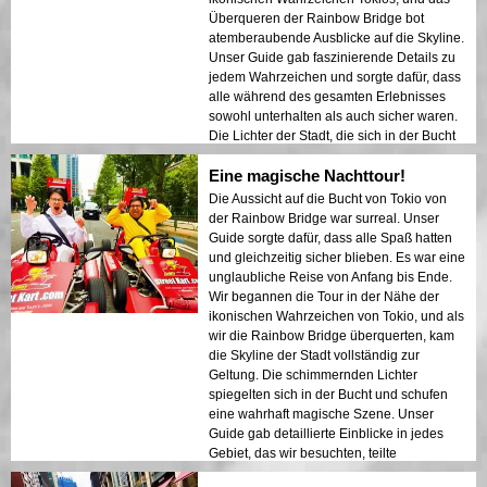
Überqueren der Rainbow Bridge bot
atemberaubende Ausblicke auf die Skyline.
Unser Guide gab faszinierende Details zu
jedem Wahrzeichen und sorgte dafür, dass
alle während des gesamten Erlebnisses
sowohl unterhalten als auch sicher waren.
Die Lichter der Stadt, die sich in der Bucht
spiegelten, schufen eine traumhafte
Eine magische Nachttour!
Atmosphäre, die einen bleibenden
Eindruck hinterließ. Diese Tour ist ideal für
Die Aussicht auf die Bucht von Tokio von
Erstbesucher, die eine Mischung aus
der Rainbow Bridge war surreal. Unser
Abenteuer und Sightseeing suchen. Der
Guide sorgte dafür, dass alle Spaß hatten
Kontrast zwischen Tokios modernen
und gleichzeitig sicher blieben. Es war eine
Strukturen und historischen Bereichen
unglaubliche Reise von Anfang bis Ende.
wurde in den Nachtlichtern wunderschön
Wir begannen die Tour in der Nähe der
präsentiert. Ich kann diese Tour jedem nur
ikonischen Wahrzeichen von Tokio, und als
wärmstens empfehlen!
wir die Rainbow Bridge überquerten, kam
die Skyline der Stadt vollständig zur
Geltung. Die schimmernden Lichter
spiegelten sich in der Bucht und schufen
eine wahrhaft magische Szene. Unser
Guide gab detaillierte Einblicke in jedes
Gebiet, das wir besuchten, teilte
interessante Geschichten und sorgte dafür,