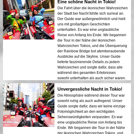
Eine schöne Nacht in Tokio!
dass sich jeder sicher und wohl fühlte. Die
Atmosphäre in der Nacht war ruhig und
Die Fahrt über die ikonischen Wahrzeichen
doch aufregend, und ich war fasziniert von
der Stadt bei Nacht fühlte sich surreal an.
dem Kontrast zwischen modernen
Der Guide war außergewöhnlich und hielt
Wolkenkratzern und historischer
uns mit großartigen Geschichten
Architektur. Diese Tour ist eine perfekte
unterhalten. Es war eine unglaubliche
Kombination aus Abenteuer und Bildung
Reise von Anfang bis Ende. Wir begannen
und bietet Reisenden einen einzigartigen
die Tour in der Nähe der ikonischen
Blick auf die Schönheit Tokios nach
Wahrzeichen Tokios, und die Überquerung
Einbruch der Dunkelheit.
der Rainbow Bridge bot atemberaubende
Ausblicke auf die Skyline. Unser Guide
lieferte faszinierende Details zu jedem
Wahrzeichen und sorgte dafür, dass alle
während des gesamten Erlebnisses
sowohl unterhalten als auch sicher waren.
Die Lichter der Stadt, die sich im Hafen
Unvergessliche Nacht in Tokio!
spiegelten, schufen eine traumhafte
Atmosphäre, die einen bleibenden
Die Atmosphäre während dieser Tour war
Eindruck hinterließ. Diese Tour ist ideal für
sowohl ruhig als auch aufregend. Unser
Erstbesucher, die eine Mischung aus
Guide sorgte dafür, dass wir keine einzige
Abenteuer und Sightseeing suchen. Der
Fotomöglichkeit an den wichtigsten
Kontrast zwischen Tokios modernen
Sehenswürdigkeiten verpassten. Es war
Strukturen und historischen Bereichen
eine unglaubliche Reise von Anfang bis
wurde in den Nachtlichtern wunderschön
Ende. Wir begannen die Tour in der Nähe
präsentiert. Ich würde diese Tour jedem
der ikonischen Wahrzeichen Tokios, und