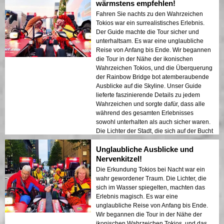
Eindruck hinterließ. Diese Tour ist ideal für
wärmstens empfehlen!
Erstbesucher, die eine Mischung aus
Fahren Sie nachts zu den Wahrzeichen
Abenteuer und Sightseeing suchen. Der
Tokios war ein surrealistisches Erlebnis.
Kontrast zwischen Tokios modernen
Der Guide machte die Tour sicher und
Strukturen und historischen Bereichen
unterhaltsam. Es war eine unglaubliche
wurde in den Nachtlichtern wunderschön
Reise von Anfang bis Ende. Wir begannen
präsentiert. Ich kann diese Tour jedem nur
die Tour in der Nähe der ikonischen
wärmstens empfehlen!
Wahrzeichen Tokios, und die Überquerung
der Rainbow Bridge bot atemberaubende
Ausblicke auf die Skyline. Unser Guide
lieferte faszinierende Details zu jedem
Wahrzeichen und sorgte dafür, dass alle
während des gesamten Erlebnisses
sowohl unterhalten als auch sicher waren.
Die Lichter der Stadt, die sich auf der Bucht
spiegelten, schufen eine traumhafte
Unglaubliche Ausblicke und
Atmosphäre, die einen bleibenden
Eindruck hinterließ. Diese Tour ist ideal für
Nervenkitzel!
Erstbesucher, die eine Mischung aus
Die Erkundung Tokios bei Nacht war ein
Abenteuer und Sightseeing suchen. Der
wahr gewordener Traum. Die Lichter, die
Kontrast zwischen Tokios modernen
sich im Wasser spiegelten, machten das
Strukturen und historischen Bereichen
Erlebnis magisch. Es war eine
wurde in den Nachtlichtern wunderschön
unglaubliche Reise von Anfang bis Ende.
präsentiert. Ich kann diese Tour jedem nur
Wir begannen die Tour in der Nähe der
wärmstens empfehlen!
ikonischen Wahrzeichen Tokios, und das