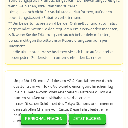
Bewertungspreis / Frühbuchungspreis / Der Bewertungspreis gilt,
wenn Sie planen, Ihre Erfahrung zu teilen.
Dies gilt jedoch nicht für Social-Media-Plattformen, auf denen
bewertungsbasierte Rabatte verboten sind.
**Der Bewertungspreis wird bei der Online-Buchung automatisch
angewendet. Wenn Sie den regulären Preis verwenden möchten,
z. B. wenn Sie die Erfahrung vertraulich behandeln möchten,
benachrichtigen Sie bitte unser Reservierungszentrum per
Nachricht.
Für die aktuellsten Preise beziehen Sie sich bitte auf die Preise
neben jedem Zeitfenster im unten stehenden Kalender.
Ungefähr 1 Stunde. Auf diesem A2-S-Kurs fahren wir durch
das Zentrum von Tokio.Verwandle einen gewöhnlichen Tag
in ein außergewöhnliches Abenteuer! Kart fahre durch die
bunten Straßen von Akihabara, vorbei an der
majestätischen Schönheit des Tokyo Stations und hinein in
den stilvollen Charme von Ginza. Diese Fahrt bietet eine
perfekte Mischung aus Nervenkitzel, Kultur und
PERSONAL FRAGEN
JETZT BUCHEN
atemberaubenden Stadtansichten.