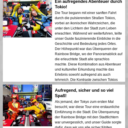
Ein aufregendes Abenteuer durch
Die Lichter der Stadt, die sich im Hafen
spiegelten, schufen eine traumhafte
Tokio!
Atmosphäre, die einen bleibenden
Die Tour begann mit einer sanften Fahrt
Eindruck hinterließ. Diese Tour ist ideal für
durch die pulsierenden Straßen Tokios,
Erstbesucher, die eine Mischung aus
vorbei an ikonischen Wahrzeichen, die
Abenteuer und Sightseeing suchen. Der
unter den Lichtern der Stadt zum Leben
Kontrast zwischen Tokios modernen
erwachten. Während wir weiterfuhren, teilte
Gebäuden und historischen Bereichen
unser Guide faszinierende Einblicke in die
wurde in den Nachtlichtern wunderschön
Geschichte und Bedeutung jedes Ortes.
präsentiert. Ich kann diese Tour jedem nur
Der Höhepunkt war das Überqueren der
wärmstens empfehlen!
Rainbow Bridge, wo der Panoramablick auf
die erleuchtete Stadt alle sprachlos
machte. Diese Kombination aus Abenteuer
und kultureller Erkundung machte das
Erlebnis sowohl aufregend als auch
lehrreich. Die Kontraste zwischen Tokios
moderner Architektur und seinen
Aufregend, sicher und so viel
historischen Stätten verliehen der Reise
zusätzliche Tiefe.
Spaß!
Als jemand, der Tokyo zum ersten Mal
besucht, war diese Tour eine erstaunliche
Einführung in die Stadt. Die Überquerung
der Rainbow Bridge mit den Stadtlichtern
war unvergesslich, und unser Guide sorgte
dafür, dass wir uns alle sicher fühlten.