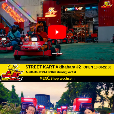
STREET KART Akihabara #2
OPEN 10:00-22:00
📞+81-80-1199-1199
📧
shina@kart.st
MENÜ/Shop wechseln
START
Über uns
Spezifikationen
Preise
Anfahrt
Bewertungen
FAQ