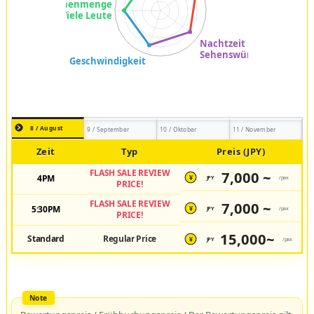
8 / August
9 / September
10 / Oktober
11 / November
Zeit
Typ
Preis (JPY)
FLASH SALE REVIEW
7,000 ~
4PM
JPY
/pax
¥
PRICE!
FLASH SALE REVIEW
7,000 ~
5:30PM
JPY
/pax
¥
PRICE!
15,000~
Standard
Regular Price
JPY
/pax
¥