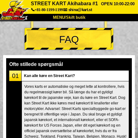
STREET KART Akihabara #1
OPEN 10:00-22:00
📞+81-80-1199-1199
📧
shina@kart.st
MENU/Skift butik
TOP
FAQ
Om
Specifikationer
Pris
Adgang
Stemme
FAQ
Virksomhed
Booking
Ofte stillede spørgsmål
Skift butik
01
Kan alle køre en Street Kart?
Tokyo Shinagawa
Tokyo Akihabara#1
Vores karts er automatiske og meget lette at kontrollere, hvis
du regelmæssigt kører bil. Så længe du har et gyldigt
Tokyo Akihabara#2
Tokyo Shibuya
kørekort til de japanske veje, kan du køre en Street Kart. Dog
Tokyo Shibuya Annex
Tokyo Bay
kan Street Kart ikke køres med kørekort til knallerter eller
motorcykler. Advarsel: Street Karts specialbyggede go-kart er
Tokyo Asakusa
Osaka
beregnet til offentlige veje i Japan. Du skal bruge et gyldigt
japansk kørekort, et internationalt kørekort, eller et SOFA-
Okinawa
kørekort for US Forces Japan, eller dit eget kørekort og en
officiel japansk oversættelse af kørekortet, hvis du er fra
Schweiz, Tyskland, Frankrig, Taiwan, Belgien, Monaco. Husk!