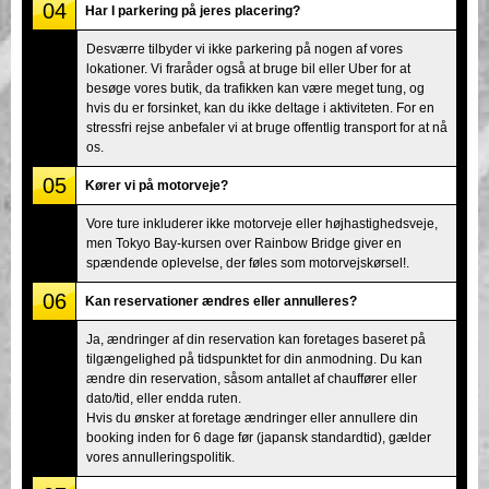
04
Har I parkering på jeres placering?
Desværre tilbyder vi ikke parkering på nogen af vores
lokationer. Vi fraråder også at bruge bil eller Uber for at
besøge vores butik, da trafikken kan være meget tung, og
hvis du er forsinket, kan du ikke deltage i aktiviteten. For en
stressfri rejse anbefaler vi at bruge offentlig transport for at nå
os.
05
Kører vi på motorveje?
Vore ture inkluderer ikke motorveje eller højhastighedsveje,
men Tokyo Bay-kursen over Rainbow Bridge giver en
spændende oplevelse, der føles som motorvejskørsel!.
06
Kan reservationer ændres eller annulleres?
Ja, ændringer af din reservation kan foretages baseret på
tilgængelighed på tidspunktet for din anmodning. Du kan
ændre din reservation, såsom antallet af chauffører eller
dato/tid, eller endda ruten.
Hvis du ønsker at foretage ændringer eller annullere din
booking inden for 6 dage før (japansk standardtid), gælder
vores annulleringspolitik.