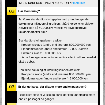
INGEN KØREKORT, INGEN KØRSEL!! For
mere info
.
02
Har I forsikring?
Ja. Vores standardforsikringsplan med grundlæggende
dækning er inkluderet i turprisen,, , hård kørsel eller ulykker.
Selvrisikoen på 50.000 JPY/vehicle vil blive opkrævet
umiddelbart efter turen.
Standardforsikringsplanen dækker:
・Kroppens skade (andre end føreren): 800.000.000 yen
・Ejendomsskader (andre end føreren): 2.000.000 yen
・Førerens skade: 5.000.000 JPY
, når de foretager reservationen online eller i butikken med et
ekstra gebyr.
Den fulde dækning af forsikringsplanen dækker:
・Kroppens skade (andre end føreren): 800.000.000 yen
・Ejendomsskader (andre end føreren): 2.000.000 yen
03
Er der go-karts, der tillader mere end én passager?
I øjeblikket tilbyder vi ikke go-karts, der kan understøtte mere
end én passager ad gangen.