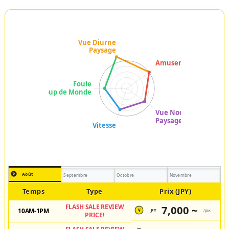
Août
Septembre
Octobre
Novembre
Temps
Type
Prix (JPY)
FLASH SALE REVIEW
7,000 ~
10AM-1PM
JPY
/pax
¥
PRICE!