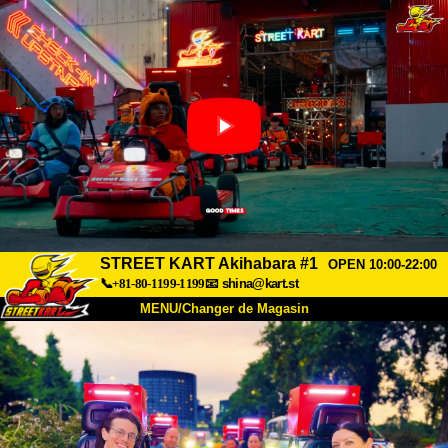
STREET KART Akihabara #1
OPEN 10:00-22:00
📞+81-80-1199-1199
📧
shina@kart.st
MENU/Changer de Magasin
ACCUEIL
À Propos
Caractéristiques
Tarifs
Accès
Avis
FAQ