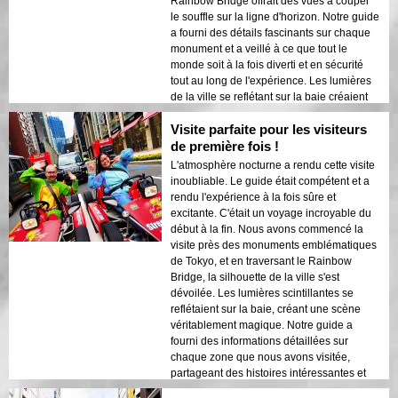
Rainbow Bridge offrait des vues à couper
le souffle sur la ligne d'horizon. Notre guide
a fourni des détails fascinants sur chaque
monument et a veillé à ce que tout le
monde soit à la fois diverti et en sécurité
tout au long de l'expérience. Les lumières
de la ville se reflétant sur la baie créaient
une atmosphère onirique qui a laissé une
Visite parfaite pour les visiteurs
impression durable. Cette visite est idéale
pour les visiteurs de première fois qui
de première fois !
souhaitent un mélange d'aventure et de
L'atmosphère nocturne a rendu cette visite
tourisme. Le contraste entre les structures
inoubliable. Le guide était compétent et a
modernes de Tokyo et les zones
rendu l'expérience à la fois sûre et
historiques était magnifiquement mis en
excitante. C'était un voyage incroyable du
valeur par les lumières nocturnes. Je
début à la fin. Nous avons commencé la
recommanderais vivement cette visite à
visite près des monuments emblématiques
quiconque !
de Tokyo, et en traversant le Rainbow
Bridge, la silhouette de la ville s'est
dévoilée. Les lumières scintillantes se
reflétaient sur la baie, créant une scène
véritablement magique. Notre guide a
fourni des informations détaillées sur
chaque zone que nous avons visitée,
partageant des histoires intéressantes et
veillant à ce que tout le monde se sente en