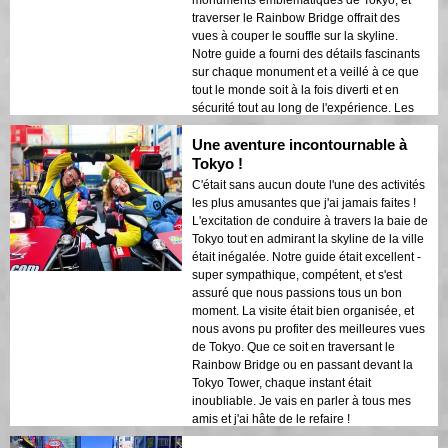
monuments emblématiques de Tokyo, et
traverser le Rainbow Bridge offrait des
vues à couper le souffle sur la skyline.
Notre guide a fourni des détails fascinants
sur chaque monument et a veillé à ce que
tout le monde soit à la fois diverti et en
sécurité tout au long de l'expérience. Les
lumières de la ville se reflétant sur la baie
Une aventure incontournable à
créaient une atmosphère onirique qui a
laissé une impression durable. Cette visite
Tokyo !
est idéale pour les visiteurs de première
C'était sans aucun doute l'une des activités
fois qui souhaitent un mélange d'aventure
les plus amusantes que j'ai jamais faites !
et de tourisme. Le contraste entre les
L'excitation de conduire à travers la baie de
structures modernes de Tokyo et les zones
Tokyo tout en admirant la skyline de la ville
historiques était magnifiquement mis en
était inégalée. Notre guide était excellent -
valeur par les lumières nocturnes. Je
super sympathique, compétent, et s'est
recommanderais vivement cette visite à
assuré que nous passions tous un bon
quiconque !
moment. La visite était bien organisée, et
nous avons pu profiter des meilleures vues
de Tokyo. Que ce soit en traversant le
Rainbow Bridge ou en passant devant la
Tokyo Tower, chaque instant était
inoubliable. Je vais en parler à tous mes
amis et j'ai hâte de le refaire !