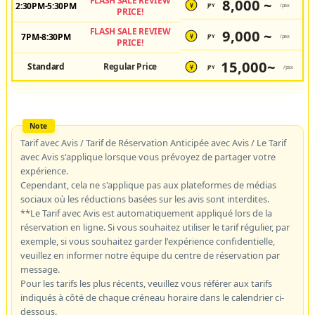
FLASH SALE REVIEW
8,000 ~
2:30PM-5:30PM
JPY
/pax
¥
PRICE!
FLASH SALE REVIEW
9,000 ~
7PM-8:30PM
JPY
/pax
¥
PRICE!
15,000~
Standard
Regular Price
JPY
/pax
¥
Tarif avec Avis / Tarif de Réservation Anticipée avec Avis / Le Tarif
avec Avis s'applique lorsque vous prévoyez de partager votre
expérience.
Cependant, cela ne s'applique pas aux plateformes de médias
sociaux où les réductions basées sur les avis sont interdites.
**Le Tarif avec Avis est automatiquement appliqué lors de la
réservation en ligne. Si vous souhaitez utiliser le tarif régulier, par
exemple, si vous souhaitez garder l'expérience confidentielle,
veuillez en informer notre équipe du centre de réservation par
message.
Pour les tarifs les plus récents, veuillez vous référer aux tarifs
indiqués à côté de chaque créneau horaire dans le calendrier ci-
dessous.