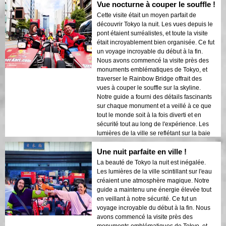
Vue nocturne à couper le souffle !
sécurité et à l'aise. L'atmosphère nocturne
était calme mais excitante, et j'ai été
Cette visite était un moyen parfait de
émerveillé par le contraste entre les gratte-
découvrir Tokyo la nuit. Les vues depuis le
ciels modernes et l'architecture historique.
pont étaient surréalistes, et toute la visite
Cette visite est une combinaison parfaite
était incroyablement bien organisée. Ce fut
d'aventure et d'éducation, offrant aux
un voyage incroyable du début à la fin.
voyageurs un regard unique sur la beauté
Nous avons commencé la visite près des
de Tokyo après la tombée de la nuit.
monuments emblématiques de Tokyo, et
traverser le Rainbow Bridge offrait des
vues à couper le souffle sur la skyline.
Notre guide a fourni des détails fascinants
sur chaque monument et a veillé à ce que
tout le monde soit à la fois diverti et en
sécurité tout au long de l'expérience. Les
lumières de la ville se reflétant sur la baie
créaient une atmosphère onirique qui a
Une nuit parfaite en ville !
laissé une impression durable. Cette visite
est idéale pour les visiteurs de première
La beauté de Tokyo la nuit est inégalée.
fois qui souhaitent un mélange d'aventure
Les lumières de la ville scintillant sur l'eau
et de tourisme. Le contraste entre les
créaient une atmosphère magique. Notre
structures modernes de Tokyo et les zones
guide a maintenu une énergie élevée tout
historiques était magnifiquement mis en
en veillant à notre sécurité. Ce fut un
valeur par les lumières nocturnes. Je
voyage incroyable du début à la fin. Nous
recommanderais vivement cette visite à
avons commencé la visite près des
quiconque !