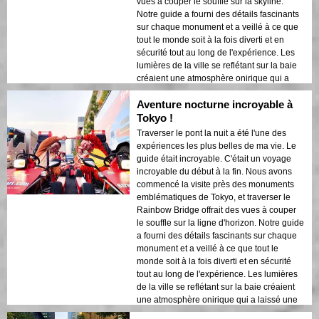
vues à couper le souffle sur la skyline.
Notre guide a fourni des détails fascinants
sur chaque monument et a veillé à ce que
tout le monde soit à la fois diverti et en
sécurité tout au long de l'expérience. Les
lumières de la ville se reflétant sur la baie
créaient une atmosphère onirique qui a
laissé une impression durable. Cette visite
Aventure nocturne incroyable à
est idéale pour les visiteurs de première
fois qui souhaitent un mélange d'aventure
Tokyo !
et de tourisme. Le contraste entre les
Traverser le pont la nuit a été l'une des
structures modernes de Tokyo et les zones
expériences les plus belles de ma vie. Le
historiques était magnifiquement mis en
guide était incroyable. C'était un voyage
valeur par les lumières nocturnes. Je
incroyable du début à la fin. Nous avons
recommanderais vivement cette visite à
commencé la visite près des monuments
quiconque !
emblématiques de Tokyo, et traverser le
Rainbow Bridge offrait des vues à couper
le souffle sur la ligne d'horizon. Notre guide
a fourni des détails fascinants sur chaque
monument et a veillé à ce que tout le
monde soit à la fois diverti et en sécurité
tout au long de l'expérience. Les lumières
de la ville se reflétant sur la baie créaient
une atmosphère onirique qui a laissé une
impression durable. Cette visite est idéale