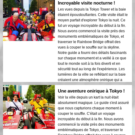
Incroyable visite nocturne !
pour les visiteurs de première fois qui
souhaitent un mélange d'aventure et de
Les vues depuis la Tokyo Tower et la baie
tourisme. Le contraste entre les structures
étaient époustouflantes. Cette visite était le
modernes de Tokyo et les zones
moyen parfait d'explorer Tokyo la nuit. Ce
historiques était magnifiquement mis en
fut un voyage incroyable du début à la fin.
valeur par les lumières nocturnes. Je
Nous avons commencé la visite près des
recommanderais vivement cette visite à
monuments emblématiques de Tokyo, et
quiconque !
traverser le Rainbow Bridge offrait des
vues à couper le souffle sur la skyline.
Notre guide a fourni des détails fascinants
sur chaque monument et a veillé à ce que
tout le monde soit à la fois diverti et en
sécurité tout au long de l'expérience. Les
lumières de la ville se reflétant sur la baie
créaient une atmosphère onirique qui a
laissé une impression durable. Cette visite
Une aventure onirique à Tokyo !
est idéale pour les visiteurs de première
fois qui souhaitent un mélange d'aventure
Voir la ville depuis un kart la nuit était
et de tourisme. Le contraste entre les
absolument magique. Le guide s'est assuré
structures modernes de Tokyo et les zones
que nous capturions chaque moment à
historiques était magnifiquement mis en
couper le souffle. C'était un voyage
valeur par les lumières nocturnes. Je
incroyable du début à la fin. Nous avons
recommanderais vivement cette visite à
commencé la visite près des monuments
quiconque !
emblématiques de Tokyo, et traverser le