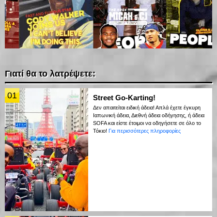
Γιατί θα το λατρέψετε:
01
Street Go-Karting!
Δεν απαιτείται ειδική άδεια! Απλά έχετε έγκυρη
Ιαπωνική άδεια, Διεθνή άδεια οδήγησης, ή άδεια
SOFA και είστε έτοιμοι να οδηγήσετε σε όλο το
Τόκιο!
Για περισσότερες πληροφορίες