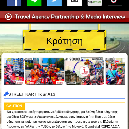
Κράτηση
STREET KART Tour A1S
CAUTION
Θα χρειαστείτε μια έγκυρη ιαπωνική άδεια οδήγησης, μια διεθνή άδεια οδήγησης,
μια άδεια SOFA για τις Αμερικανικές Δυνάμεις στην Ιαπωνία ή τη δική σας άδεια
οδήγησης με επίσημη ιαπωνική μετάφραση εάν προέρχεστε από την Ελβετία, τη
Γερμανία, τη Γαλλία, την Ταϊβάν, το Βέλγιο ή το Μονακό. Θυμηθείτε! ΧΩΡΙΣ ΑΔΕΙΑ,