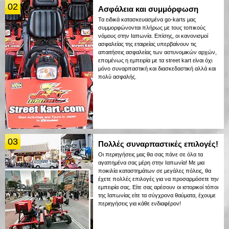
02
Ασφάλεια και συμμόρφωση
Τα ειδικά κατασκευασμένα go-karts μας
συμμορφώνονται πλήρως με τους τοπικούς
νόμους στην Ιαπωνία. Επίσης, οι κανονισμοί
ασφαλείας της εταιρείας υπερβαίνουν τις
απαιτήσεις ασφαλείας των αστυνομικών αρχών,
επομένως η εμπειρία με τα street kart είναι όχι
μόνο συναρπαστική και διασκεδαστική αλλά και
πολύ ασφαλής.
03
Πολλές συναρπαστικές επιλογές!
Οι περιηγήσεις μας θα σας πάνε σε όλα τα
αγαπημένα σας μέρη στην Ιαπωνία! Με μια
ποικιλία καταστημάτων σε μεγάλες πόλεις, θα
έχετε πολλές επιλογές για να προσαρμόσετε την
εμπειρία σας. Είτε σας αρέσουν οι ιστορικοί τόποι
της Ιαπωνίας είτε τα σύγχρονα θαύματα, έχουμε
περιηγήσεις για κάθε ενδιαφέρον!