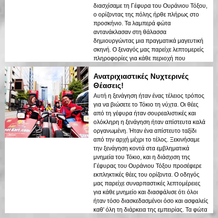
διασχίσαμε τη Γέφυρα του Ουράνιου Τόξου,
ο ορίζοντας της πόλης ήρθε πλήρως στο
προσκήνιο. Τα λαμπερά φώτα
αντανάκλασαν στη θάλασσα
δημιουργώντας μια πραγματικά μαγευτική
σκηνή. Ο ξεναγός μας παρείχε λεπτομερείς
πληροφορίες για κάθε περιοχή που
επισκεφθήκαμε, μοιράζοντας ενδιαφέρουσες
Ανατριχιαστικές Νυχτερινές
ιστορίες και διασφαλίζοντας ότι όλοι
ένιωθαν ασφαλείς και άνετοι. Η ατμόσφαιρα
Θέασεις!
τη νύχτα ήταν ήρεμη αλλά και
Αυτή η ξενάγηση ήταν ένας τέλειος τρόπος
συναρπαστική, και βρέθηκα να θαυμάζω την
για να βιώσετε το Τόκιο τη νύχτα. Οι θέες
αντίθεση μεταξύ των σύγχρονων
από τη γέφυρα ήταν σουρεαλιστικές και
ουρανοξυστών και της ιστορικής
ολόκληρη η ξενάγηση ήταν απίστευτα καλά
αρχιτεκτονικής. Αυτή η ξενάγηση είναι ένας
οργανωμένη. Ήταν ένα απίστευτο ταξίδι
τέλειος συνδυασμός περιπέτειας και
από την αρχή μέχρι το τέλος. Ξεκινήσαμε
εκπαίδευσης, προσφέροντας στους
την ξενάγηση κοντά στα εμβληματικά
ταξιδιώτες μια μοναδική ματιά στην
μνημεία του Τόκιο, και η διάσχιση της
ομορφιά του Τόκιο μετά το σκοτάδι.
Γέφυρας του Ουράνιου Τόξου προσέφερε
εκπληκτικές θέες του ορίζοντα. Ο οδηγός
μας παρείχε συναρπαστικές λεπτομέρειες
για κάθε μνημείο και διασφάλισε ότι όλοι
ήταν τόσο διασκεδασμένοι όσο και ασφαλείς
καθ' όλη τη διάρκεια της εμπειρίας. Τα φώτα