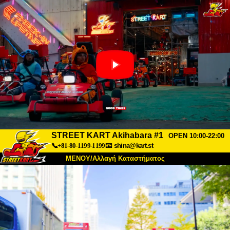
STREET KART Akihabara #1
OPEN 10:00-22:00
📞+81-80-1199-1199
📧
shina@kart.st
ΜΕΝΟΥ/Αλλαγή Καταστήματος
ΚΥΡΙΩΣ
Σχετικά
Προδιαγραφές
Τιμές
Πρόσβαση
Αναφορές
Συχνές Ερωτήσεις