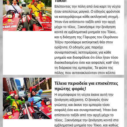
που άφησε μια διαρκή εντύπωση. Αυτή η
Τόκιο!
ξενάγηση είναι ιδανική για επισκέπτες που
Βλέποντας την πόλη από ένα καρτ τη νύχτα
έρχονται για πρώτη φορά και θέλουν έναν
ήταν απολύτως μαγικό. Ο οδηγός φρόντισε
συνδυασμό περιπέτειας και sightseeing. Η
να καταγράψουμε κάθε εκπληκτική στιγμή.
αντίθεση μεταξύ των σύγχρονων δομών του
Ήταν ένα απίστευτο ταξίδι από την αρχή
Τόκιο και των ιστορικών περιοχών
μέχρι το τέλος. Ξεκινήσαμε την ξενάγηση
αναδείχθηκε όμορφα στα νυχτερινά φώτα.
κοντά σε εμβληματικά μνημεία του Τόκιο,
Θα συνιστούσα αυτή την ξενάγηση σε
και η διάσχιση της Γέφυρας του Ουράνιου
οποιονδήποτε!
Τόξου προσέφερε εκπληκτική θέα στον
ορίζοντα. Ο οδηγός μας παρείχε
συναρπαστικές λεπτομέρειες για κάθε
μνημείο και διασφάλισε ότι όλοι ήταν τόσο
διασκεδασμένοι όσο και ασφαλείς καθ' όλη
τη διάρκεια της εμπειρίας. Τα φώτα της
πόλης που αντανακλούνταν στον κόλπο
δημιούργησαν μια ονειρεμένη ατμόσφαιρα
Τέλεια περιοδεία για επισκέπτες
που άφησε μια διαρκή εντύπωση. Αυτή η
ξενάγηση είναι ιδανική για τους επισκέπτες
πρώτης φοράς!
που έρχονται για πρώτη φορά και θέλουν
Η ατμόσφαιρα τη νύχτα έκανε αυτή την
έναν συνδυασμό περιπέτειας και
ξενάγηση αξέχαστη. Ο ξεναγός ήταν
sightseeing. Η αντίθεση μεταξύ των
γνώστης και έκανε την εμπειρία τόσο
σύγχρονων δομών του Τόκιο και των
ασφαλή όσο και συναρπαστική. Ήταν ένα
ιστορικών περιοχών αναδείχθηκε όμορφα
απίστευτο ταξίδι από την αρχή μέχρι το
στα νυχτερινά φώτα. Θα συνιστούσα αυτή
τέλος. Ξεκινήσαμε την ξενάγηση κοντά στα
την ξενάγηση σε οποιονδήποτε!
εμβληματικά μνημεία του Τόκιο, και καθώς