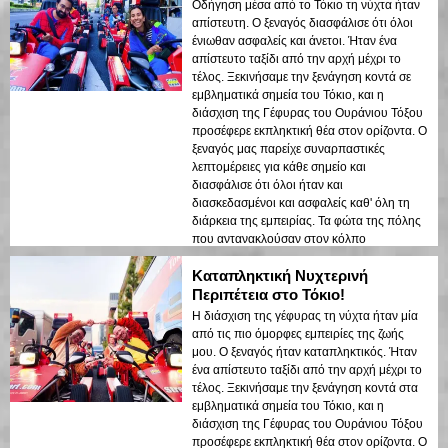
Οδήγηση μέσα από το Τόκιο τη νύχτα ήταν
απίστευτη. Ο ξεναγός διασφάλισε ότι όλοι
ένιωθαν ασφαλείς και άνετοι. Ήταν ένα
απίστευτο ταξίδι από την αρχή μέχρι το
τέλος. Ξεκινήσαμε την ξενάγηση κοντά σε
εμβληματικά σημεία του Τόκιο, και η
διάσχιση της Γέφυρας του Ουράνιου Τόξου
προσέφερε εκπληκτική θέα στον ορίζοντα. Ο
ξεναγός μας παρείχε συναρπαστικές
λεπτομέρειες για κάθε σημείο και
διασφάλισε ότι όλοι ήταν και
διασκεδασμένοι και ασφαλείς καθ' όλη τη
διάρκεια της εμπειρίας. Τα φώτα της πόλης
που αντανακλούσαν στον κόλπο
δημιούργησαν μια ονειρεμένη ατμόσφαιρα
Καταπληκτική Νυχτερινή
που άφησε μια διαρκή εντύπωση. Αυτή η
ξενάγηση είναι ιδανική για επισκέπτες που
Περιπέτεια στο Τόκιο!
έρχονται για πρώτη φορά και θέλουν έναν
Η διάσχιση της γέφυρας τη νύχτα ήταν μία
συνδυασμό περιπέτειας και sightseeing. Η
από τις πιο όμορφες εμπειρίες της ζωής
αντίθεση μεταξύ των σύγχρονων δομών του
μου. Ο ξεναγός ήταν καταπληκτικός. Ήταν
Τόκιο και των ιστορικών περιοχών
ένα απίστευτο ταξίδι από την αρχή μέχρι το
αναδείχθηκε όμορφα στα νυχτερινά φώτα.
τέλος. Ξεκινήσαμε την ξενάγηση κοντά στα
Θα συνιστούσα αυτή την ξενάγηση σε
εμβληματικά σημεία του Τόκιο, και η
οποιονδήποτε!
διάσχιση της Γέφυρας του Ουράνιου Τόξου
προσέφερε εκπληκτική θέα στον ορίζοντα. Ο