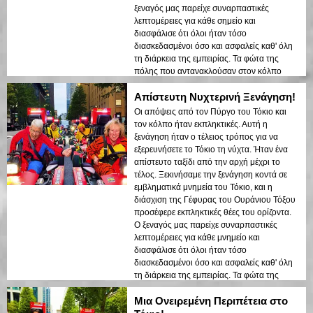
ξεναγός μας παρείχε συναρπαστικές
λεπτομέρειες για κάθε σημείο και
διασφάλισε ότι όλοι ήταν τόσο
διασκεδασμένοι όσο και ασφαλείς καθ' όλη
τη διάρκεια της εμπειρίας. Τα φώτα της
πόλης που αντανακλούσαν στον κόλπο
δημιούργησαν μια ονειρεμένη ατμόσφαιρα
Απίστευτη Νυχτερινή Ξενάγηση!
που άφησε μια διαρκή εντύπωση. Αυτή η
ξενάγηση είναι ιδανική για τους επισκέπτες
Οι απόψεις από τον Πύργο του Τόκιο και
που έρχονται για πρώτη φορά και θέλουν
τον κόλπο ήταν εκπληκτικές. Αυτή η
έναν συνδυασμό περιπέτειας και
ξενάγηση ήταν ο τέλειος τρόπος για να
sightseeing. Η αντίθεση μεταξύ των
εξερευνήσετε το Τόκιο τη νύχτα. Ήταν ένα
σύγχρονων δομών του Τόκιο και των
απίστευτο ταξίδι από την αρχή μέχρι το
ιστορικών περιοχών αναδείχθηκε όμορφα
τέλος. Ξεκινήσαμε την ξενάγηση κοντά σε
στα νυχτερινά φώτα. Θα συνιστούσα αυτή
εμβληματικά μνημεία του Τόκιο, και η
την ξενάγηση σε οποιονδήποτε!
διάσχιση της Γέφυρας του Ουράνιου Τόξου
προσέφερε εκπληκτικές θέες του ορίζοντα.
Ο ξεναγός μας παρείχε συναρπαστικές
λεπτομέρειες για κάθε μνημείο και
διασφάλισε ότι όλοι ήταν τόσο
διασκεδασμένοι όσο και ασφαλείς καθ' όλη
τη διάρκεια της εμπειρίας. Τα φώτα της
πόλης που αντανακλούσαν στον κόλπο
Μια Ονειρεμένη Περιπέτεια στο
δημιούργησαν μια ονειρεμένη ατμόσφαιρα