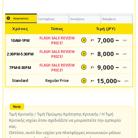
Αύγουστος
Σεπτέμβριος
Οκτώβριος
Νοέμβριος
Χρόνος
Τύπος
Τιμή (JPY)
FLASH SALE REVIEW
7,000 ~
10AM-1PM
JPY
/pax
¥
PRICE!
FLASH SALE REVIEW
8,000 ~
2:30PM-5:30PM
JPY
/pax
¥
PRICE!
FLASH SALE REVIEW
9,000 ~
7PM-8:30PM
JPY
/pax
¥
PRICE!
15,000~
Standard
Regular Price
JPY
/pax
¥
Τιμή Κριτικής / Τιμή Πρώιμης Κράτησης Κριτικής / Η Τιμή
Κριτικής ισχύει όταν σχεδιάζετε να μοιραστείτε την εμπειρία
σας.
Ωστόσο, αυτό δεν ισχύει για πλατφόρμες κοινωνικών μέσων