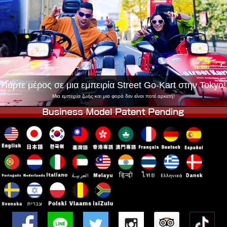
Εταιρεία
Κράτηση
Αλλαγή Καταστήματος
Τόκιο Σινάγαουα #1
Τόκιο Ακίχαμπαρα #1
Τόκιο Ακίχαμπαρα #2
Τόκιο Σιμπούγια
Τόκιο Σιμπούγια Annex
Τόκιο Κόλπος
Πάρτε μέρος σε μια εμπειρία Street Go-Kart στην Tokyo!
Τόκιο Ασακούσα
Οσάκα
Μια εμπειρία ζωής και μια φορά δεν είναι ποτέ αρκετή!
Οκινάουα