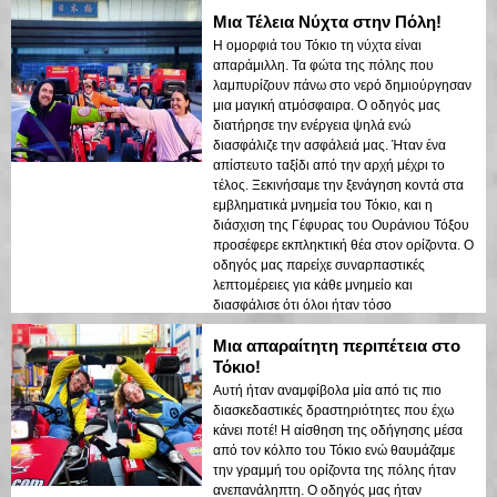
της πόλης που αντανακλούσαν στον κόλπο
Μια Τέλεια Νύχτα στην Πόλη!
δημιούργησαν μια ονειρεμένη ατμόσφαιρα
που άφησε μια διαρκή εντύπωση. Αυτή η
Η ομορφιά του Τόκιο τη νύχτα είναι
ξενάγηση είναι ιδανική για τους επισκέπτες
απαράμιλλη. Τα φώτα της πόλης που
που έρχονται για πρώτη φορά και θέλουν
λαμπυρίζουν πάνω στο νερό δημιούργησαν
έναν συνδυασμό περιπέτειας και
μια μαγική ατμόσφαιρα. Ο οδηγός μας
sightseeing. Η αντίθεση μεταξύ των
διατήρησε την ενέργεια ψηλά ενώ
σύγχρονων δομών του Τόκιο και των
διασφάλιζε την ασφάλειά μας. Ήταν ένα
ιστορικών περιοχών αναδείχθηκε όμορφα
απίστευτο ταξίδι από την αρχή μέχρι το
στα νυχτερινά φώτα. Θα συνιστούσα αυτή
τέλος. Ξεκινήσαμε την ξενάγηση κοντά στα
την ξενάγηση σε οποιονδήποτε!
εμβληματικά μνημεία του Τόκιο, και η
διάσχιση της Γέφυρας του Ουράνιου Τόξου
προσέφερε εκπληκτική θέα στον ορίζοντα. Ο
οδηγός μας παρείχε συναρπαστικές
λεπτομέρειες για κάθε μνημείο και
διασφάλισε ότι όλοι ήταν τόσο
διασκεδασμένοι όσο και ασφαλείς καθ' όλη
Μια απαραίτητη περιπέτεια στο
τη διάρκεια της εμπειρίας. Τα φώτα της
πόλης που αντανακλούν στον κόλπο
Τόκιο!
δημιούργησαν μια ονειρεμένη ατμόσφαιρα
Αυτή ήταν αναμφίβολα μία από τις πιο
που άφησε μια διαρκή εντύπωση. Αυτή η
διασκεδαστικές δραστηριότητες που έχω
ξενάγηση είναι ιδανική για τους επισκέπτες
κάνει ποτέ! Η αίσθηση της οδήγησης μέσα
που έρχονται για πρώτη φορά και θέλουν
από τον κόλπο του Τόκιο ενώ θαυμάζαμε
έναν συνδυασμό περιπέτειας και
την γραμμή του ορίζοντα της πόλης ήταν
sightseeing. Η αντίθεση μεταξύ των
ανεπανάληπτη. Ο οδηγός μας ήταν