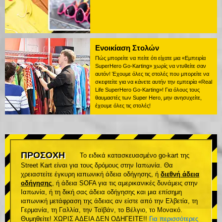
Ενοικίαση Στολών
Πώς μπορείτε να πείτε ότι είχατε μια «Εμπειρία
SuperHero Go-Karting» χωρίς να ντυθείτε σαν
αυτόν! Έχουμε όλες τις στολές που μπορείτε να
σκεφτείτε για να κάνετε αυτήν την εμπειρία «Real
Life SuperHero Go-Karting»! Για όλους τους
θαυμαστές των Super Hero, μην ανησυχείτε,
έχουμε όλες τις στολές!
ΠΡΟΣΟΧΗ
Το ειδικά κατασκευασμένο go-kart της
Street Kart είναι για τους δρόμους στην Ιαπωνία. Θα
χρειαστείτε έγκυρη ιαπωνική άδεια οδήγησης, ή
διεθνή άδεια
οδήγησης
, ή άδεια SOFA για τις αμερικανικές δυνάμεις στην
Ιαπωνία, ή τη δική σας άδεια οδήγησης και μια επίσημη
ιαπωνική μετάφραση της άδειας αν είστε από την Ελβετία, τη
Γερμανία, τη Γαλλία, την Ταϊβάν, το Βέλγιο, το Μονακό.
Θυμηθείτε! ΧΩΡΙΣ ΑΔΕΙΑ ΔΕΝ ΟΔΗΓΕΙΤΕ!!
Για περισσότερες