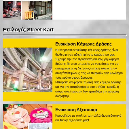
Επιλογές Street Kart
Ενοικίαση Κάμερας Δράσης
Η υπηρεσία ενοικίασης κάμερας δράσης είναι
διαθέσιμη σε ειδική τιμή στο κατάστημά μας.
Έχουμε την πιο πρόσφατη και ισχυρή κάμερα
δράσης 4K που μπορείτε να νοικιάσετε για να
καταγράψετε τη δική σας οπτική γωνία ή την
οικογένεια/φίλους σας να περνούν τον καλύτερό
τους χρόνο στους δρόμους.
Μπορείτε να φέρετε τη δική σας κάμερα δράσης
και να την τοποθετήσετε στο στήθος, κεφάλι ή
σώμα σας (εφόσον δεν εμποδίζει την ασφαλή
οδήγηση).
Ενοικίαση Αξεσουάρ
Κρουαζιέρα με στυλ με τα πολλά διασκεδαστικά
και funky αξεσουάρ μας!