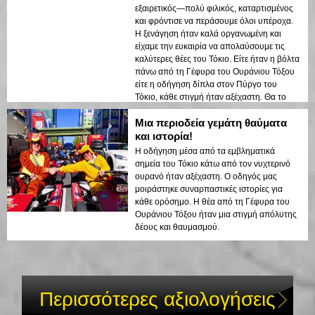
σύγχρονων δομών του Τόκιο και των
εξαιρετικός—πολύ φιλικός, καταρτισμένος
ιστορικών περιοχών αναδείχθηκε όμορφα
και φρόντισε να περάσουμε όλοι υπέροχα.
στα νυχτερινά φώτα. Θα συνιστούσα αυτή
Η ξενάγηση ήταν καλά οργανωμένη και
την ξενάγηση σε οποιονδήποτε!
είχαμε την ευκαιρία να απολαύσουμε τις
καλύτερες θέες του Τόκιο. Είτε ήταν η βόλτα
πάνω από τη Γέφυρα του Ουράνιου Τόξου
είτε η οδήγηση δίπλα στον Πύργο του
Τόκιο, κάθε στιγμή ήταν αξέχαστη. Θα το
λέω σε όλους τους φίλους μου και
Μια περιοδεία γεμάτη θαύματα
ανυπομονώ να το ξανακάνω!
και ιστορία!
Η οδήγηση μέσα από τα εμβληματικά
σημεία του Τόκιο κάτω από τον νυχτερινό
ουρανό ήταν αξέχαστη. Ο οδηγός μας
μοιράστηκε συναρπαστικές ιστορίες για
κάθε ορόσημο. Η θέα από τη Γέφυρα του
Ουράνιου Τόξου ήταν μια στιγμή απόλυτης
δέους και θαυμασμού.
Περισσότερες αξιολογήσεις