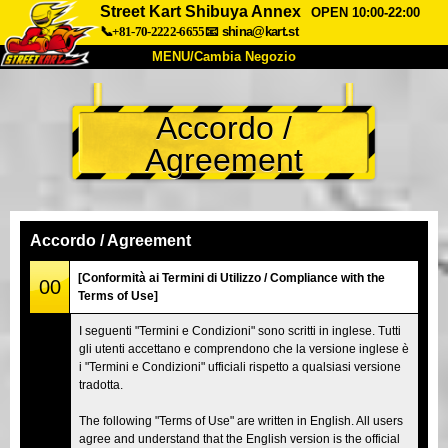
Street Kart Shibuya Annex
OPEN 10:00-22:00
📞+81-70-2222-6655
📧
shina@kart.st
MENU/Cambia Negozio
INIZIO
Accordo /
Chi Siamo
Specifiche
Prezzo
Agreement
Accesso
Recensioni
FAQ
Azienda
Prenotazioni
Cambia Negozio
Accordo / Agreement
Tokyo Shinagawa
Tokyo Akihabara#1
[Conformità ai Termini di Utilizzo / Compliance with the
00
Terms of Use]
Tokyo Akihabara#2
Tokyo Shibuya
I seguenti "Termini e Condizioni" sono scritti in inglese. Tutti
Tokyo Shibuya Annex
Tokyo Bay
gli utenti accettano e comprendono che la versione inglese è
i "Termini e Condizioni" ufficiali rispetto a qualsiasi versione
Tokyo Asakusa
Osaka
tradotta.
Okinawa
The following "Terms of Use" are written in English. All users
agree and understand that the English version is the official