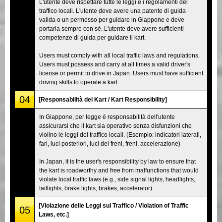
L'utente deve rispettare tutte le leggi e i regolamenti del
traffico locali. L'utente deve avere una patente di guida
valida o un permesso per guidare in Giappone e deve
portarla sempre con sé. L'utente deve avere sufficienti
competenze di guida per guidare il kart.
Users must comply with all local traffic laws and regulations.
Users must possess and carry at all times a valid driver's
license or permit to drive in Japan. Users must have sufficient
driving skills to operate a kart.
04
[Responsabilità del Kart / Kart Responsibility]
In Giappone, per legge è responsabilità dell'utente
assicurarsi che il kart sia operativo senza disfunzioni che
violino le leggi del traffico locali. (Esempio: indicatori laterali,
fari, luci posteriori, luci dei freni, freni, accelerazione)
In Japan, it is the user's responsibility by law to ensure that
the kart is roadworthy and free from malfunctions that would
violate local traffic laws (e.g., side signal lights, headlights,
taillights, brake lights, brakes, accelerator).
[Violazione delle Leggi sul Traffico / Violation of Traffic
05
Laws, etc.]