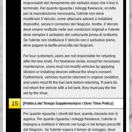
responsabili del riempimento dei serbatoi dopo che il tour è
terminato. Per quanto riguarda i noleggi freelance, eccetto
per la manutenzione necessaria, l'utente non deve
modificare il Veicolo, come attaccare adesivi o installare
dispositivi, senza il consenso del Negozio. Inoltre, il Veicolo
deve essere restituito nelle sue condizioni originali e l'utente
deve riempire il serbatoio del carburante prima di restituirlo.
Se l'utente non restituisce il Veicolo con il serbatoio pieno,
deve pagare la tariffa prescritta dal Negozio.
For tour customers, users are not responsible for refueling
after the tour ends. For freelance rental, except for necessary
maintenance, users must not modify vehicles by applying
stickers or installing devices without the shop's consent.
Furthermore, vehicles must be returned in original condition,
and users must fill the fuel tank before returning. If users do
not return the vehicle with a full tank, they must pay the fee
set by the shop.
15
[Politica del Tempo Supplementare / Over Time Policy]
Per quanto riguarda i clienti del tour, questa clausola non si
applica. Per quanto riguarda i noleggi freelance, l'utente si
impegna a restituire il Veicolo nel luogo e nel tempo prescritti
dal Negozio. Se l'utente supera il tempo di noleggio, deve