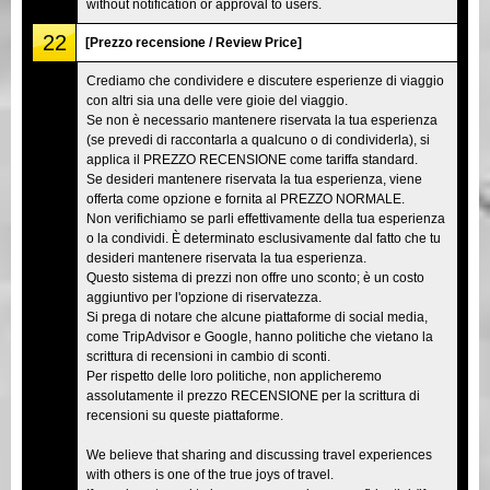
without notification or approval to users.
22
[Prezzo recensione / Review Price]
Crediamo che condividere e discutere esperienze di viaggio
con altri sia una delle vere gioie del viaggio.
Se non è necessario mantenere riservata la tua esperienza
(se prevedi di raccontarla a qualcuno o di condividerla), si
applica il PREZZO RECENSIONE come tariffa standard.
Se desideri mantenere riservata la tua esperienza, viene
offerta come opzione e fornita al PREZZO NORMALE.
Non verifichiamo se parli effettivamente della tua esperienza
o la condividi. È determinato esclusivamente dal fatto che tu
desideri mantenere riservata la tua esperienza.
Questo sistema di prezzi non offre uno sconto; è un costo
aggiuntivo per l'opzione di riservatezza.
Si prega di notare che alcune piattaforme di social media,
come TripAdvisor e Google, hanno politiche che vietano la
scrittura di recensioni in cambio di sconti.
Per rispetto delle loro politiche, non applicheremo
assolutamente il prezzo RECENSIONE per la scrittura di
recensioni su queste piattaforme.
We believe that sharing and discussing travel experiences
with others is one of the true joys of travel.