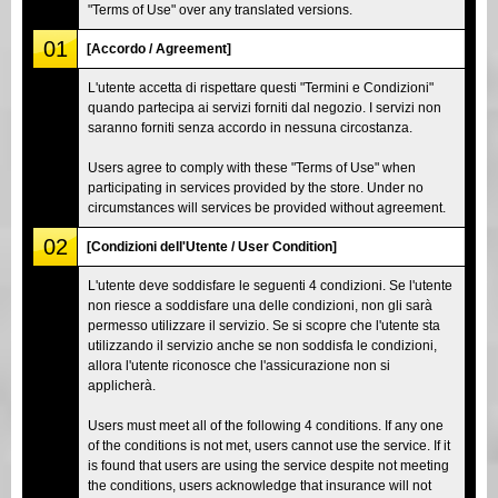
"Terms of Use" over any translated versions.
01
[Accordo / Agreement]
L'utente accetta di rispettare questi "Termini e Condizioni"
quando partecipa ai servizi forniti dal negozio. I servizi non
saranno forniti senza accordo in nessuna circostanza.
Users agree to comply with these "Terms of Use" when
participating in services provided by the store. Under no
circumstances will services be provided without agreement.
02
[Condizioni dell'Utente / User Condition]
L'utente deve soddisfare le seguenti 4 condizioni. Se l'utente
non riesce a soddisfare una delle condizioni, non gli sarà
permesso utilizzare il servizio. Se si scopre che l'utente sta
utilizzando il servizio anche se non soddisfa le condizioni,
allora l'utente riconosce che l'assicurazione non si
applicherà.
Users must meet all of the following 4 conditions. If any one
of the conditions is not met, users cannot use the service. If it
is found that users are using the service despite not meeting
the conditions, users acknowledge that insurance will not