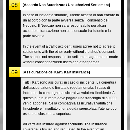
08
[Accordo Non Autorizzato / Unauthorized Settlement]
In caso di incidente stradale, l'utente accetta di non entrare in
un accordo con la parte avversa senza il consenso del
Negozio. Il Negozio non sarà responsabile per alcun
accordo di transazione non consensuale tra l'utente e la
parte avversa.
In the event of a traffic accident, users agree not to agree to
settlements with the other party without the shop's consent.
The shop is not responsible for settlement agreements made
without consent between users and other parties.
09
[Assicurazione del Kart / Kart Insurance]
Tutti i Kart sono assicurati in caso di incidente. La copertura
dell'assicurazione è limitata e regolamentata. In caso di
incidente, la compagnia assicurativa valuterà l'incidente. A
questo punto, l'utente deve pagare una franchigia di 50.000
yen giapponesi. Se la compagnia assicurativa valuta che
l'incidente è il risultato di una guida spericolata, l'utente può
essere escluso dalla copertura.
All karts are insured against accidents. The insurance
coverage is limited and regulated. In the event of an