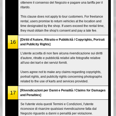
ottenere il consenso del Negozio e pagare una tariffa per il
ritardo.
This clause does not apply to tour customers. For freelance
rental, users promise to return vehicles at the location and
time designated by the shop. If users exceed the rental time,
they must obtain the shop's consent and pay a late fee.
[Diritti d'Autore, Ritratto e Pubblicità / Copyrights, Portrait
16
and Publicity Rights]
L'utente accetta di non fare alcuna rivendicazione sui diritti
d'autore, ritratto e pubblicità relativi alle fotografie relative
all'uso dei kart e dei servizi forniti.
Users agree not to make any claims regarding copyrights,
portrait rights, and publicity rights concerning photographs
related to the use of karts and services provided.
[Rivendicazioni per Danni e Penalità / Claims for Damages
17
and Penalties]
Se l'utente viola questi Termini e Condizioni, l'utente
riconosce di risarcire qualsiasi rivendicazione fatta dal
Negozio riguardo a danni o penalità per violazione.