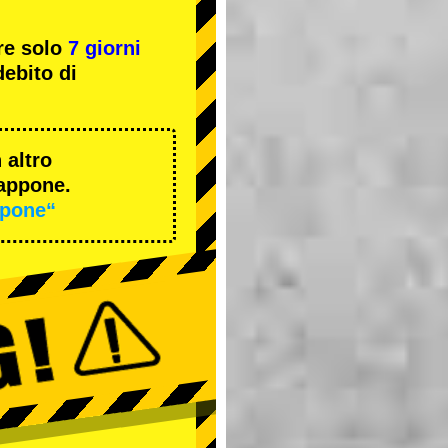
re solo
7 giorni
ebito di
 altro
iappone.
ppone“