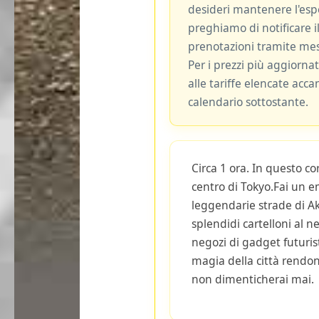
desideri mantenere l'espe
preghiamo di notificare il
prenotazioni tramite me
Per i prezzi più aggiornat
alle tariffe elencate acca
calendario sottostante.
Circa 1 ora. In questo co
centro di Tokyo.Fai un e
leggendarie strade di Ak
splendidi cartelloni al n
negozi di gadget futuristi
magia della città rendo
non dimenticherai mai.