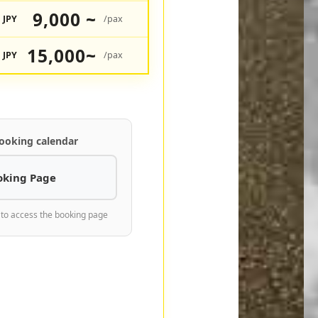
9,000 ~
JPY
/pax
15,000~
JPY
/pax
ooking calendar
oking Page
 to access the booking page