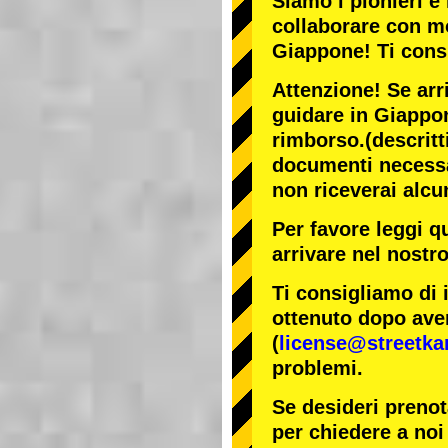
Siamo i
pionieri
e 
collaborare con
mo
Giappone! Ti cons
Attenzione! Se arr
guidare in Giappon
rimborso.
(descritt
documenti necessar
non riceverai alcu
Per favore leggi q
arrivare nel nostr
Ti consigliamo di 
ottenuto dopo aver
(
license@streetka
problemi.
Se desideri prenot
per chiedere a noi 