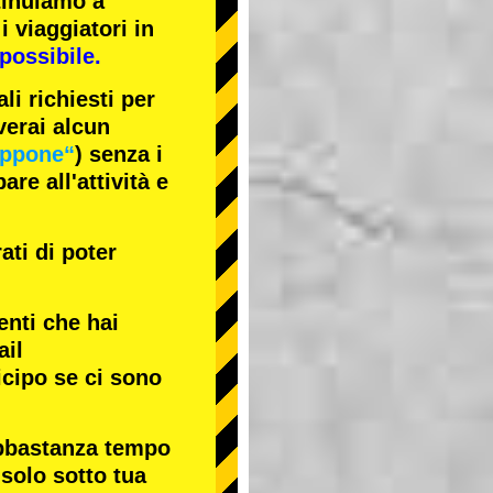
tinuiamo a
i viaggiatori in
possibile.
li richiesti per
verai alcun
appone“
) senza i
re all'attività e
ati di poter
enti che hai
ail
icipo se ci sono
abbastanza tempo
 solo sotto tua