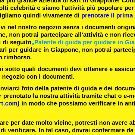
la
più grande azienda di kart
in Giappone! Con
lti celebrità
e siamo l'
attività più popolare
per 
igliamo quindi vivamente di
prenotare il prima 
ivi nel nostro negozio senza i documenti origina
e, non potrai partecipare all'attività e non rice
i di seguito
„Patente di guida per guidare in Gi
i per guidare in Giappone, non potrai partecipa
n rimborso.
ui sotto quali documenti devi ottenere e assicur
o negozio con i documenti.
inviarci foto della patente di guida e dei docum
 prenotato la nostra attività tramite chat o e-m
rt.com
) in modo che possiamo verificare in ant
are per date molto vicine, potresti non avere 
di verificare. In tal caso, dovrai confermare da