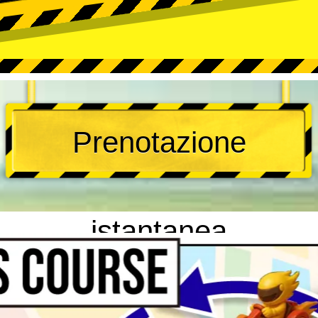
Prenotazione
istantanea