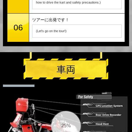
how to drive the kart and safety precautions.)
ツアーに出発です！
06
(Let's go on the tour!)
車両
25%