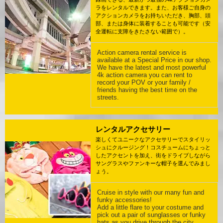
ラをレンタルできます。また、お客様ご自身の
アクションカメラをお持ちいただき、胸部、頭
部、または身体に装着することも可能です（安
全運転に支障をきたさない範囲で）。
Action camera rental service is
available at a Special Price in our shop.
We have the latest and most powerful
4k action camera you can rent to
record your POV or your family /
friends having the best time on the
streets.
レンタルアクセサリー
楽しくてユニークなアクセサリーでスタイリッ
シュにクルージング！コスチュームにちょっと
したアクセントを加え、街をドライブしながら
サングラスやファンキーな帽子を選んでみまし
ょう。
Cruise in style with our many fun and
funky accessories!
Add a little flare to your costume and
pick out a pair of sunglasses or funky
hats as you drive through the city.