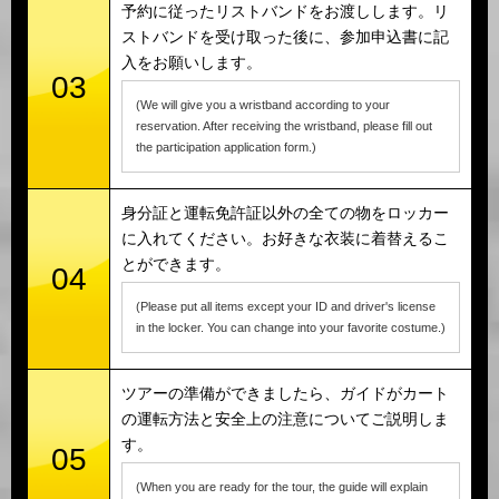
予約に従ったリストバンドをお渡しします。リ
ストバンドを受け取った後に、参加申込書に記
入をお願いします。
03
(We will give you a wristband according to your
reservation. After receiving the wristband, please fill out
the participation application form.)
身分証と運転免許証以外の全ての物をロッカー
に入れてください。お好きな衣装に着替えるこ
とができます。
04
(Please put all items except your ID and driver's license
in the locker. You can change into your favorite costume.)
ツアーの準備ができましたら、ガイドがカート
の運転方法と安全上の注意についてご説明しま
す。
05
(When you are ready for the tour, the guide will explain