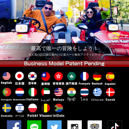
会社
予約
他店舗
東京 品川
東京 秋葉原 #1
東京 秋葉原 #2
東京 渋谷
東京 渋谷アネックス
東京ベイ
最高で唯一の冒険をしよう！
東京 浅草
大阪
大人気の訪日旅行客向け公道カート観光アクティビティ
沖縄