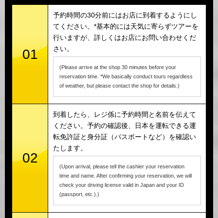
予約時間の30分前にはお店に到着するようにし
てください。*基本的には天気に寄らずツアーを
行いますが、詳しくはお店にお問い合わせくだ
さい。
01
(Please arrive at the shop 30 minutes before your
reservation time. *We basically conduct tours regardless
of weather, but please contact the shop for details.)
到着したら、レジ係に予約時間と名前を伝えて
ください。予約の確認後、日本を運転できる運
転免許証と身分証（パスポートなど）を確認い
たします。
02
(Upon arrival, please tell the cashier your reservation
time and name. After confirming your reservation, we will
check your driving license valid in Japan and your ID
(passport, etc.).)