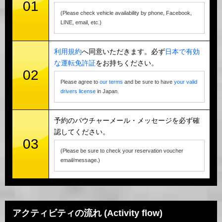
01
(Please check vehicle availability by phone, Facebook,
LINE, email, etc.)
利用規約
へ同意いただきます。必ず
日本で有効
な運転免許証
をお持ちください。
02
Please agree to
our terms
and be sure to have
your valid
drivers license
in Japan.
予約のバウチャーメール・メッセージを必ず確
認してください。
03
(Please be sure to check your reservation voucher
email/message.)
アクティビティの流れ (Activity flow)