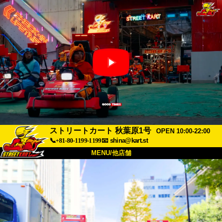
ストリートカート 秋葉原1号
OPEN 10:00-22:00
📞+81-80-1199-1199
📧
shina@kart.st
MENU/他店舗
トップ
概要
車両
価格
アクセス
評価
FAQ