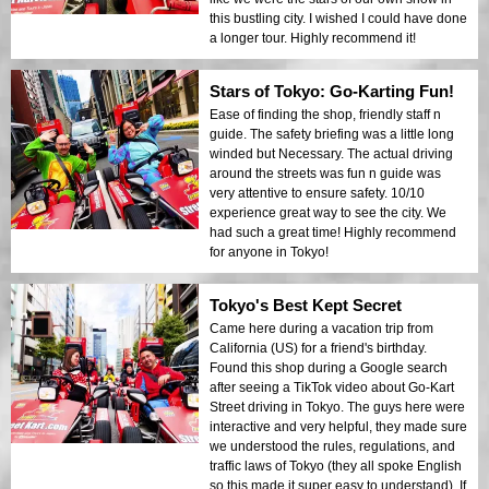
this bustling city. I wished I could have done
a longer tour. Highly recommend it!
Stars of Tokyo: Go-Karting Fun!
Ease of finding the shop, friendly staff n
guide. The safety briefing was a little long
winded but Necessary. The actual driving
around the streets was fun n guide was
very attentive to ensure safety. 10/10
experience great way to see the city. We
had such a great time! Highly recommend
for anyone in Tokyo!
Tokyo's Best Kept Secret
Came here during a vacation trip from
California (US) for a friend's birthday.
Found this shop during a Google search
after seeing a TikTok video about Go-Kart
Street driving in Tokyo. The guys here were
interactive and very helpful, they made sure
we understood the rules, regulations, and
traffic laws of Tokyo (they all spoke English
so this made it super easy to understand). If