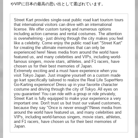
やVIPに日本の最高の思い出として選ばれています。
Street Kart provides single-seat public road kart tourism tours
that international visitors can drive with an international
license. We offer custom tuning and numerous options
including action cameras and rental costumes. The attention
is overwhelming - just driving through the city makes you feel
like a celebrity. Come enjoy the public road kart "Street Kart"
for creating the ultimate memories that can only be
experienced here! News media from around the world have
featured us, and many celebrities and VIPs, including world-
famous singers, movie stars, athletes, and F1 racers, have
chosen us for their best memories of Japan.
Extremely exciting and a must have experience when you
visit Tokyo Japan. Just imagine yourself on a custom made
go kart specifically tailored to realize the Real Life SuperHero
Go-Karting experience! Dress up in your favorite character
costume and driving through the city of Tokyo. All eyes on
you guarantee! You can ride with a group or ride privately,
Street Kart is fully equipped to make your experience a very
important one. Don't trust us but trust our valued customers,
because they say "Once is never enough"!News media from
around the world have featured us, and many celebrities and
VIPs, including world-famous singers, movie stars, athletes,
and F1 racers, have chosen us for their best memories of
Japan.