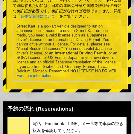
設計されているゴーカート車両です。ストリートカートを公道
で運転するためには、日本の運転免許証や国際免許証等の有効
な免許証が必要です。免許証がなければ運転できません。詳細
は
「必要な免許について」
をご覧ください。
Street Kart is a go-kart vehicle designed to run on
Japanese public roads. To drive a Street Kart on public
roads, you need a valid license such as a Japanese
driver's license or an International Driving Permit. You
cannot drive without a license. For details, please see
"About Required Licenses". You need a valid Japanese
driver's license, or
an International Driving Permit
, or an
SOFA License for US Forces Japan, or your own driver's
license and an official Japanese translation of the license
if you are from Switzerland, Germany, France, Taiwan,
Belgium, Monaco. Remember! NO LICENSE NO DRIVE!!
For more information
.
予約の流れ (Reservations)
電話、Facebook、LINE、メール等で車両の空き
状況を確認してください。