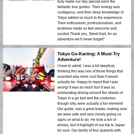
truly made our day special were the
fantastic tour guides. Their energy was
contagious, and their deep knowledge of
Tokyo added so much to the experience.
Their enthusiasm, professionalism, and
kindness made us feel welcome and
excited.Thank you, Street Kart, for an
adventure we’ll never forget!"
Tokyo Go-Karting: A Must-Try
Adventure!
I have to admit, I was a bit skeptical,
thinking this was one of those things that
sounded way more cool than it would
actually be. Happy to report that I was
wrong! It was so much fun! It was so
exhilarating driving around the streets of
Tokyo in a go kart and the costumes,
though silly, were actually a fun element!
Our guide, was a great leader, making sure
we were safe and very clearly giving us
signs on what to do. He took a ton of
photos, too! A highlight of our trip to Japan
for sure. Our family of four (parents with