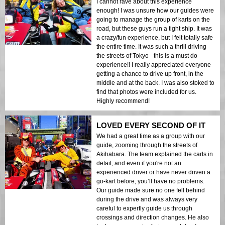
I cannot rave about this experience
enough! I was unsure how our guides were
going to manage the group of karts on the
road, but these guys run a tight ship. It was
a crazy/fun experience, but I felt totally safe
the entire time. It was such a thrill driving
the streets of Tokyo - this is a must do
experience!! I really appreciated everyone
getting a chance to drive up front, in the
middle and at the back. I was also stoked to
find that photos were included for us.
Highly recommend!
LOVED EVERY SECOND OF IT
We had a great time as a group with our
guide, zooming through the streets of
Akihabara. The team explained the carts in
detail, and even if you're not an
experienced driver or have never driven a
go-kart before, you’ll have no problems.
Our guide made sure no one fell behind
during the drive and was always very
careful to expertly guide us through
crossings and direction changes. He also