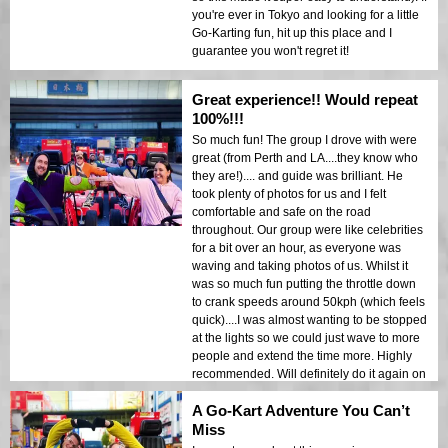
you're ever in Tokyo and looking for a little
Go-Karting fun, hit up this place and I
guarantee you won't regret it!
Great experience!! Would repeat
100%!!!
So much fun! The group I drove with were
great (from Perth and LA....they know who
they are!).... and guide was brilliant. He
took plenty of photos for us and I felt
comfortable and safe on the road
throughout. Our group were like celebrities
for a bit over an hour, as everyone was
waving and taking photos of us. Whilst it
was so much fun putting the throttle down
to crank speeds around 50kph (which feels
quick)....I was almost wanting to be stopped
at the lights so we could just wave to more
people and extend the time more. Highly
recommended. Will definitely do it again on
my next visit to Tokyo.
A Go-Kart Adventure You Can’t
Miss