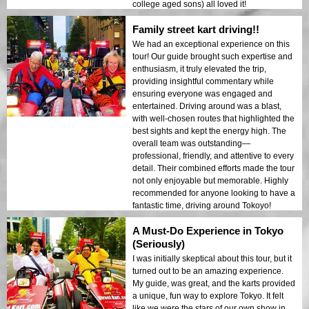
college aged sons) all loved it!
Family street kart driving!!
We had an exceptional experience on this
tour! Our guide brought such expertise and
enthusiasm, it truly elevated the trip,
providing insightful commentary while
ensuring everyone was engaged and
entertained. Driving around was a blast,
with well-chosen routes that highlighted the
best sights and kept the energy high. The
overall team was outstanding—
professional, friendly, and attentive to every
detail. Their combined efforts made the tour
not only enjoyable but memorable. Highly
recommended for anyone looking to have a
fantastic time, driving around Tokoyo!
A Must-Do Experience in Tokyo
(Seriously)
I was initially skeptical about this tour, but it
turned out to be an amazing experience.
My guide, was great, and the karts provided
a unique, fun way to explore Tokyo. It felt
like we were the stars of our own show in