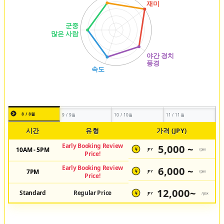
8 / 8월
9 / 9월
10 / 10월
11 / 11월
시간
유형
가격 (JPY)
Early Booking Review
5,000 ~
10AM - 5PM
JPY
/pax
¥
Price!
Early Booking Review
6,000 ~
7PM
JPY
/pax
¥
Price!
12,000~
Standard
Regular Price
JPY
/pax
¥