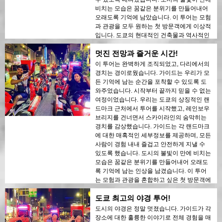
비치는 모습은 꿈같은 분위기를 만들어내어
오래도록 기억에 남았습니다. 이 투어는 모험
과 관광을 모두 원하는 첫 방문객에게 이상적
입니다. 도쿄의 현대적인 건축물과 역사적인
지역 간의 대조는 밤의 불빛 속에서 아름답게
멋진 전망과 즐거운 시간!
드러났습니다. 이 투어를 누구에게나 강력히
추천합니다!
이 투어는 완벽하게 조직되었고, 다리에서의
경치는 경이로웠습니다. 가이드는 우리가 모
든 기억에 남는 순간을 포착할 수 있도록 도
와주었습니다. 시작부터 끝까지 믿을 수 없는
여정이었습니다. 우리는 도쿄의 상징적인 랜
드마크 근처에서 투어를 시작했고, 레인보우
브리지를 건너면서 스카이라인의 숨막히는
경치를 감상했습니다. 가이드는 각 랜드마크
에 대한 매혹적인 세부정보를 제공하며, 모든
사람이 경험 내내 즐겁고 안전하게 지낼 수
있도록 했습니다. 도시의 불빛이 만에 비치는
모습은 꿈같은 분위기를 만들어내어 오래도
록 기억에 남는 인상을 남겼습니다. 이 투어
는 모험과 관광을 혼합하고 싶은 첫 방문객에
게 이상적입니다. 도쿄의 현대적인 구조물과
도쿄 최고의 야경 투어!
역사적인 지역 간의 대조는 밤의 불빛 속에서
아름답게 드러났습니다. 이 투어를 누구에게
도시의 야경은 정말 멋졌습니다. 가이드가 각
나 강력히 추천합니다!
장소에 대한 훌륭한 이야기로 전체 경험을 매