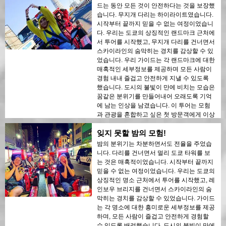
드는 동안 모든 것이 안전하다는 것을 보장했
습니다. 무지개 다리는 하이라이트였습니다.
시작부터 끝까지 믿을 수 없는 여정이었습니
다. 우리는 도쿄의 상징적인 랜드마크 근처에
서 투어를 시작했고, 무지개 다리를 건너면서
스카이라인의 숨막히는 경치를 감상할 수 있
었습니다. 우리 가이드는 각 랜드마크에 대한
매혹적인 세부정보를 제공하며 모든 사람이
경험 내내 즐겁고 안전하게 지낼 수 있도록
했습니다. 도시의 불빛이 만에 비치는 모습은
꿈같은 분위기를 만들어내어 오래도록 기억
에 남는 인상을 남겼습니다. 이 투어는 모험
과 관광을 혼합하고 싶은 첫 방문객에게 이상
적입니다. 도쿄의 현대적인 구조물과 역사적
잊지 못할 밤의 모험!
인 지역 간의 대조는 밤의 불빛 속에서 아름
답게 드러났습니다. 이 투어를 누구에게나 강
밤의 분위기는 차분하면서도 전율을 주었습
력히 추천합니다!
니다. 다리를 건너면서 멀리 도쿄 타워를 보
는 것은 매혹적이었습니다. 시작부터 끝까지
믿을 수 없는 여정이었습니다. 우리는 도쿄의
상징적인 명소 근처에서 투어를 시작했고, 레
인보우 브리지를 건너면서 스카이라인의 숨
막히는 경치를 감상할 수 있었습니다. 가이드
는 각 명소에 대한 흥미로운 세부정보를 제공
하며, 모든 사람이 즐겁고 안전하게 경험할
수 있도록 배려했습니다. 도시의 불빛이 만에