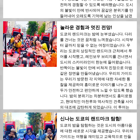
전하게 경험할 수 있도록 배려했습니다. 도시
의 불빛이 만에 반사되어 꿈같은 분위기를 만
들어내어 오래도록 기억에 남는 인상을 남겼
습니다. 이 투어는 모험과 관광을 혼합하고
놀라운 경험과 멋진 전망!
싶은 첫 방문객에게 이상적입니다. 도쿄의 현
대적인 건축물과 역사적인 지역 간의 대조는
도쿄의 랜드마크는 밤에 눈부셨습니다. 다리
밤의 불빛 속에서 아름답게 드러났습니다. 이
를 건너는 것은 꿈처럼 느껴졌습니다. 시작부
투어를 누구에게나 강력히 추천합니다!
터 끝까지 믿을 수 없는 여정이었습니다. 우
리는 도쿄의 상징적인 랜드마크 근처에서 투
어를 시작했고, 레인보우 브리지를 건너면서
도시의 스카이라인이 한눈에 들어왔습니다.
반짝이는 불빛이 만에 비쳐져 진정으로 마법
같은 장면을 만들어냈습니다. 우리의 가이드
는 우리가 방문한 각 지역에 대한 자세한 통
찰을 제공하며 흥미로운 이야기를 나누고 모
두가 안전하고 편안하게 느낄 수 있도록 했습
니다. 밤의 분위기는 차분하면서도 흥미로웠
고, 현대적인 마천루와 역사적인 건축물 사이
의 대조에 감탄하게 되었습니다. 이 투어는
모험과 교육이 완벽하게 결합된 것으로, 여행
신나는 도쿄의 랜드마크 탐험!
자들에게 어둠 속에서의 도쿄의 아름다움을
독특하게 보여줍니다.
도쿄의 밤을 탐험하는 것은 도시의 아름다움
에 대한 새로운 시각을 제공했습니다. 우리의
가이드는 여행을 재미있고 교육적으로 만들