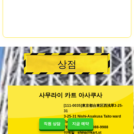
상점
사무라이 카트 아사쿠사
[111-0035]東京都台東区西浅草3-25-
31
3-25-31 Nishi-Asakusa Taito ward
Tokyo, Japan
직원 상담
지금 예약
TEL
+81-80-9988-9988
이메일
shina@kart.st