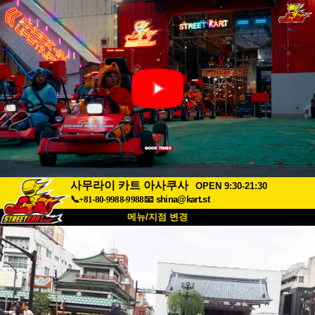
사무라이 카트 아사쿠사
OPEN 9:30-21:30
📞+81-80-9988-9988
📧
shina@kart.st
메뉴/지점 변경
최상단
소개
사양
가격
접근성
고객 리뷰
자주 묻는 질문