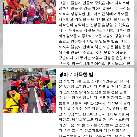
끄럽고 즐겁게 만들어 주었습니다. 시작부터
끝까지 믿을 수 없는 여정이었습니다. 우리는
도쿄의 상징적인 랜드마크 근처에서 투어를
시작했고, 레인보우 브리지를 건너면서 스카
이라인의 숨막히는 전망을 감상할 수 있었습
니다. 가이드는 각 랜드마크에 대한 매혹적인
세부정보를 제공하며, 모든 사람이 경험 내내
즐겁고 안전하게 지낼 수 있도록 했습니다.
도시의 불빛이 만에 비치는 모습은 꿈같은 분
위기를 만들어 주었고, 잊지 못할 인상을 남
겼습니다. 이 투어는 모험과 관광을 혼합하고
싶은 첫 방문객에게 이상적입니다. 도쿄의 현
대적인 구조물과 역사적인 지역 간의 대조는
경이로 가득한 밤!
야경에서 아름답게 드러났습니다. 이 투어를
누구에게나 강력히 추천합니다!
밤의 반짝이는 도쿄 스카이라인은 꿈에서 나
온 것처럼 느껴졌습니다. 다리를 건너며 도시
가 조명으로 밝혀진 모습을 보는 것은 잊을
수 없는 경험이었습니다. 우리의 가이드는 그
룹을 이끄는 데 뛰어났습니다. 시작부터 끝까
지 믿을 수 없는 여정이었습니다. 우리는 도
쿄의 상징적인 랜드마크 근처에서 투어를 시
작했고, 레인보우 브리지를 건너면서 스카이
라인의 숨막히는 경치를 감상할 수 있었습니
다. 가이드는 각 랜드마크에 대한 매혹적인
세부정보를 제공하며, 모든 사람이 즐겁고 안