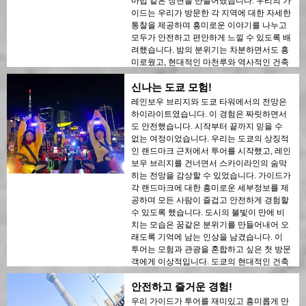
마법 같은 장면을 만들어냈습니다. 우리의 가
이드는 우리가 방문한 각 지역에 대한 자세한
통찰을 제공하며 흥미로운 이야기를 나누고
모두가 안전하고 편안하게 느낄 수 있도록 배
려했습니다. 밤의 분위기는 차분하면서도 흥
미로웠고, 현대적인 마천루와 역사적인 건축
물 간의 대조에 감탄하게 되었습니다. 이 투
신나는 도쿄 모험!
어는 모험과 교육이 완벽하게 결합된 것으로,
여행자들에게 어둠 속에서 도쿄의 아름다움
레인보우 브리지와 도쿄 타워에서의 전망은
을 독특하게 보여줍니다.
하이라이트였습니다. 이 경험은 짜릿하면서
도 안전했습니다. 시작부터 끝까지 믿을 수
없는 여정이었습니다. 우리는 도쿄의 상징적
인 랜드마크 근처에서 투어를 시작했고, 레인
보우 브리지를 건너면서 스카이라인의 숨막
히는 전망을 감상할 수 있었습니다. 가이드가
각 랜드마크에 대한 흥미로운 세부정보를 제
공하며 모든 사람이 즐겁고 안전하게 경험할
수 있도록 했습니다. 도시의 불빛이 만에 비
치는 모습은 꿈같은 분위기를 만들어내어 오
래도록 기억에 남는 인상을 남겼습니다. 이
투어는 모험과 관광을 혼합하고 싶은 첫 방문
객에게 이상적입니다. 도쿄의 현대적인 건축
물과 역사적인 지역 간의 대조는 밤의 불빛
안전하고 즐거운 경험!
속에서 아름답게 드러났습니다. 이 투어를 누
구에게나 강력히 추천합니다!
우리 가이드가 투어를 재미있고 흥미롭게 만