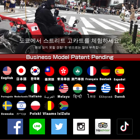
회사 정보
예약
지점 변경
도쿄 시나가와 #1
도쿄 아키하바라#1
도쿄 아키하바라#2
도쿄 시부야
도쿄에서 스트리트 고카트를 체험하세요!
도쿄 시부야 애넥스
도쿄 베이
평생 잊지 못할 경험! 한 번으로는 절대 부족합니다!
도쿄 아사쿠사
오사카
오키나와